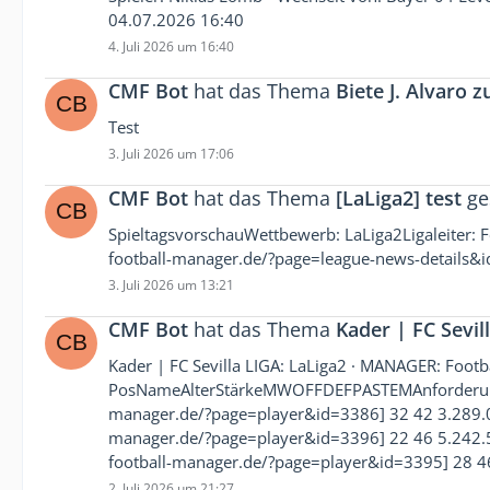
04.07.2026 16:40
4. Juli 2026 um 16:40
CMF Bot
hat das Thema
Biete J. Alvaro 
Test
3. Juli 2026 um 17:06
CMF Bot
hat das Thema
[LaLiga2] test
ges
SpieltagsvorschauWettbewerb: LaLiga2Ligaleiter: F
football-manager.de/?page=league-news-details&
3. Juli 2026 um 13:21
CMF Bot
hat das Thema
Kader | FC Sevil
Kader | FC Sevilla LIGA: LaLiga2 · MANAGER: Foot
PosNameAlterStärkeMWOFFDEFPASTEMAnforderung 
manager.de/?page=player&id=3386] 32 42 3.289.03
manager.de/?page=player&id=3396] 22 46 5.242.58
football-manager.de/?page=player&id=3395] 28 4
2. Juli 2026 um 21:27