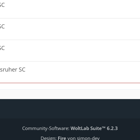
SC
SC
SC
lsruher SC
Community-Software:
WoltLab Suite™ 6.2.3
Design:
Fire
von simon-dev